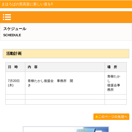
まほろばの里高畠に新しい道を!!
スケジュール
SCHEDULE
活動計画
日 時
内 容
場 所
青柳たか
7月20日
青柳たかし後援会 事務所 開
し
(木)
き
後援会事
務所